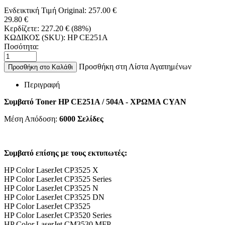
Ενδεικτική Τιμή Original:
257.00
€
29.80
€
Κερδίζετε:
227.20
€
(
88
%)
ΚΩΔΙΚΟΣ (SKU):
HP CE251A
Ποσότητα:
Προσθήκη στη Λίστα Αγαπημένων
Προσθήκη στο Καλάθι
Περιγραφή
Συμβατό Toner HP CE251A / 504A - ΧΡΩΜΑ CYAN
Μέση Απόδοση:
6000 Σελίδες
Συμβατό επίσης με τους εκτυπωτές:
HP Color LaserJet CP3525 X
HP Color LaserJet CP3525 Series
HP Color LaserJet CP3525 N
HP Color LaserJet CP3525 DN
HP Color LaserJet CP3525
HP Color LaserJet CP3520 Series
HP Color LaserJet CM3530 MFP