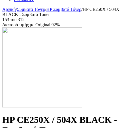
Αρχική
/
Συμβατά Τόνερ
/
HP Συμβατά Τόνερ
/
HP CE250X / 504X
BLACK - Συμβατό Toner
153
του
312
Διαφορά τιμής με Original 92%
HP CE250X / 504X BLACK -