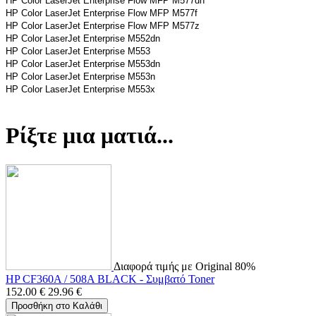
HP Color LaserJet Enterprise Flow MFP M577dn
HP Color LaserJet Enterprise Flow MFP M577f
HP Color LaserJet Enterprise Flow MFP M577z
HP Color LaserJet Enterprise M552dn
HP Color LaserJet Enterprise M553
HP Color LaserJet Enterprise M553dn
HP Color LaserJet Enterprise M553n
HP Color LaserJet Enterprise M553x
Ρίξτε μια ματιά...
Διαφορά τιμής με Original 80%
HP CF360A / 508A BLACK - Συμβατό Toner
152.00
€
29.96
€
Προσθήκη στο Καλάθι