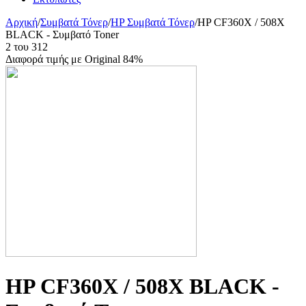
Αρχική
/
Συμβατά Τόνερ
/
HP Συμβατά Τόνερ
/
HP CF360X / 508X
BLACK - Συμβατό Toner
2
του
312
Διαφορά τιμής με Original 84%
HP CF360X / 508X BLACK -