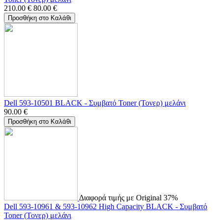
210.00
€
80.00
€
Προσθήκη στο Καλάθι
Dell 593-10501 BLACK - Συμβατό Toner (Τονερ) μελάνι
90.00
€
Προσθήκη στο Καλάθι
Διαφορά τιμής με Original 37%
Dell 593-10961 & 593-10962 High Capacity BLACK - Συμβατό
Toner (Τονερ) μελάνι