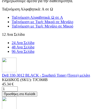
ενημερώσουμε άμεσα για την διαθεσιμότητα.
Ταξινόμιση Αλφαβητικά: A σε Ω
Ταξινόμιση Αλφαβητικά: Ω σε A
Ταξινόμιση με Τιμή: Μικρό σε Μεγάλο
Ταξινόμιση με Τιμή: Μεγάλο σε Μικρό
12 Ανα Σελίδα
24 Ανα Σελίδα
48 Ανα Σελίδα
96 Ανα Σελίδα
Dell 330-3012 BLACK - Συμβατό Toner (Τονερ) μελάνι
ΚΩΔΙΚΟΣ (SKU):
TJC068B
45.34
€
Προσθήκη στο Καλάθι