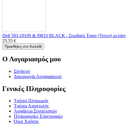
Dell 593-10109 & J9833 BLACK - Συμβατό Toner (Τονερ) μελάνι
25.55
€
Προσθήκη στο Καλάθι
Ο Λογαριασμός μου
Σύνδεση
Δημιουργία Λογαριασμού
Γενικές Πληροφορίες
Τρόποι Πληρωμής
Τρόποι Αποστολής
Ασφάλεια Συναλλαγών
Πληροφορίες Επιστροφών
Όροι Χρήσης