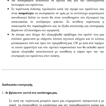
Να καταγράψετε αναλυτικά τα σχόλια σας για την
ελαττωματική
λειτουργία του προϊόντος.
Σε περίπτωση έκδοσης τιμολογίου κατά την αγορά των προϊόντων σας
είναι
απαραίτητο
να επιστραφούν σε εμάς με το αντίστοιχο φορολογικό
συνοδευτικό δελτίο το οποίο θα είναι τοποθετημένο στο εξωτερικό της
συσκευασίας σε ανεξάρτητο φάκελο. Σε αντίθετη περίπτωση η
συσκευασία δεν παραλαμβάνετε και τα έξοδα αποστολής και επιστροφής
βαρύνουν εξ'ολοκλήρου τον αγοραστή.
Αν ύστερα απο έλεγχο δεν εξακριβωθεί πρόβλημα στο προϊόν που μας
στείλατε χρεώνεστε με ελάχιστο κόστος τεχνικού ελέγχου και το κόστος
μεταφορικών από και προς τον προμηθευτή μας 15€ με φπα ανά τεμάχιο
το οποίο εμφανίζετε και στο σχετικό παραστατικό που θα εκδωθεί αφού
πρώτα εξοφληθεί αποκλειστικά με κατάθεση ή κάρτα πριν την την
επιστροφή του προϊόντος στον πελάτη.
Διαδικασία επιστροφής
1.
Αν βρίσκεστε κοντά στο κατάστημα μας.
Σε αυτή την περίπτωση μπορείτε αφού μας ενημερώσετε τηλεφωνικά ή με
email, να επισκεφθείτε το κατάστημα μας την προκαθορισμένη ημέρα και