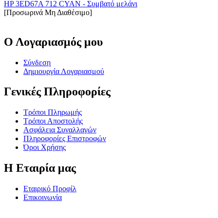
HP 3ED67A 712 CYAN - Συμβατό μελάνι
[Προσωρινά Μη Διαθέσιμο]
Ο Λογαριασμός μου
Σύνδεση
Δημιουργία Λογαριασμού
Γενικές Πληροφορίες
Τρόποι Πληρωμής
Τρόποι Αποστολής
Ασφάλεια Συναλλαγών
Πληροφορίες Επιστροφών
Όροι Χρήσης
Η Εταιρία μας
Εταιρικό Προφίλ
Επικοινωνία