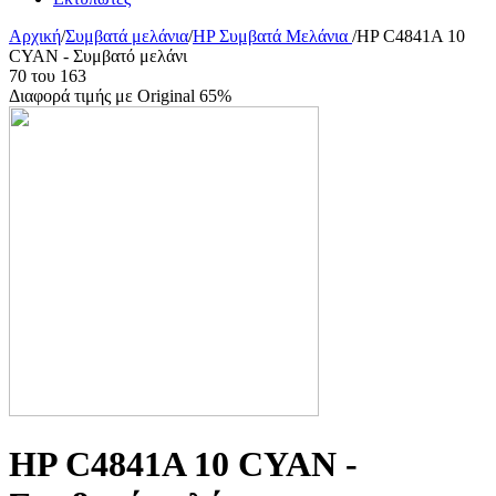
Αρχική
/
Συμβατά μελάνια
/
HP Συμβατά Μελάνια
/
HP C4841A 10
CYAN - Συμβατό μελάνι
70
του
163
Διαφορά τιμής με Original 65%
HP C4841A 10 CYAN -