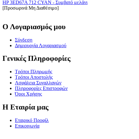
HP 3ED67A 712 CYAN - Συμβατό μελάνι
[Προσωρινά Μη Διαθέσιμο]
Ο Λογαριασμός μου
Σύνδεση
Δημιουργία Λογαριασμού
Γενικές Πληροφορίες
Τρόποι Πληρωμής
Τρόποι Αποστολής
Ασφάλεια Συναλλαγών
Πληροφορίες Επιστροφών
Όροι Χρήσης
Η Εταιρία μας
Εταιρικό Προφίλ
Επικοινωνία