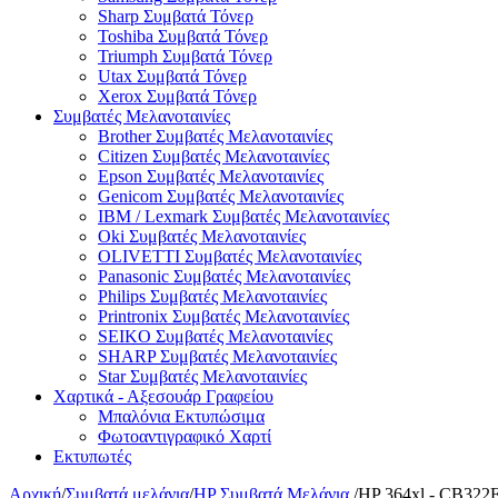
Sharp Συμβατά Τόνερ
Toshiba Συμβατά Τόνερ
Triumph Συμβατά Τόνερ
Utax Συμβατά Τόνερ
Xerox Συμβατά Τόνερ
Συμβατές Μελανοταινίες
Brother Συμβατές Μελανοταινίες
Citizen Συμβατές Μελανοταινίες
Epson Συμβατές Μελανοταινίες
Genicom Συμβατές Μελανοταινίες
IBM / Lexmark Συμβατές Μελανοταινίες
Oki Συμβατές Μελανοταινίες
OLIVETTI Συμβατές Μελανοταινίες
Panasonic Συμβατές Μελανοταινίες
Philips Συμβατές Μελανοταινίες
Printronix Συμβατές Μελανοταινίες
SEIKO Συμβατές Μελανοταινίες
SHARP Συμβατές Μελανοταινίες
Star Συμβατές Μελανοταινίες
Χαρτικά - Αξεσουάρ Γραφείου
Μπαλόνια Εκτυπώσιμα
Φωτοαντιγραφικό Χαρτί
Εκτυπωτές
Αρχική
/
Συμβατά μελάνια
/
HP Συμβατά Μελάνια
/
HP 364xl - CB322E