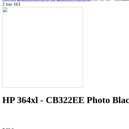
2
του
163
HP 364xl - CB322EE Photo Blac