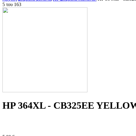
5
του
163
HP 364XL - CB325EE YELLOW 