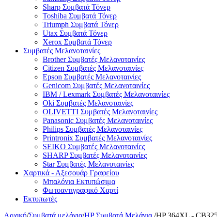
Sharp Συμβατά Τόνερ
Toshiba Συμβατά Τόνερ
Triumph Συμβατά Τόνερ
Utax Συμβατά Τόνερ
Xerox Συμβατά Τόνερ
Συμβατές Μελανοταινίες
Brother Συμβατές Μελανοταινίες
Citizen Συμβατές Μελανοταινίες
Epson Συμβατές Μελανοταινίες
Genicom Συμβατές Μελανοταινίες
IBM / Lexmark Συμβατές Μελανοταινίες
Oki Συμβατές Μελανοταινίες
OLIVETTI Συμβατές Μελανοταινίες
Panasonic Συμβατές Μελανοταινίες
Philips Συμβατές Μελανοταινίες
Printronix Συμβατές Μελανοταινίες
SEIKO Συμβατές Μελανοταινίες
SHARP Συμβατές Μελανοταινίες
Star Συμβατές Μελανοταινίες
Χαρτικά - Αξεσουάρ Γραφείου
Μπαλόνια Εκτυπώσιμα
Φωτοαντιγραφικό Χαρτί
Εκτυπωτές
Αρχική
/
Συμβατά μελάνια
/
HP Συμβατά Μελάνια
/
HP 364XL - CB32