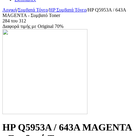
Αρχική
/
Συμβατά Τόνερ
/
HP Συμβατά Τόνερ
/
HP Q5953A / 643A
MAGENTA - Συμβατό Toner
284
του
312
Διαφορά τιμής με Original 70%
HP Q5953A / 643A MAGENTA