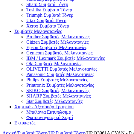
Sharp Συμβατά Τόνερ
Toshiba Συμβατά Τόνερ
Triumph Συμβατά Τόνερ
Utax Συμβατά Τόνερ
Xerox Συμβατά Τόνερ
Συμβατές Μελανοταινίες
Brother Συμβατές Μελανοταινίες
Citizen Συμβατές Μελανοταινίες
Epson Συμβατές Μελανοταινίες
Genicom Συμβατές Μελανοταινίες
IBM / Lexmark Συμβατές Μελανοταινίες
Oki Συμβατές Μελανοταινίες
OLIVETTI Συμβατές Μελανοταινίες
Panasonic Συμβατές Μελανοταινίες
Philips Συμβατές Μελανοταινίες
Printronix Συμβατές Μελανοταινίες
SEIKO Συμβατές Μελανοταινίες
SHARP Συμβατές Μελανοταινίες
Star Συμβατές Μελανοταινίες
Χαρτικά - Αξεσουάρ Γραφείου
Μπαλόνια Εκτυπώσιμα
Φωτοαντιγραφικό Χαρτί
Εκτυπωτές
Αρχική
/
Συμβατά Τόνερ
/
HP Συμβατά Τόνερ
/
HP Q3961A CYAN - Συμ