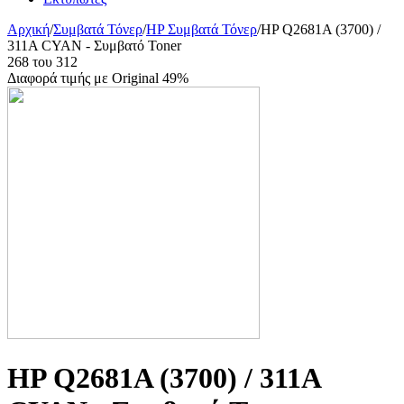
Αρχική
/
Συμβατά Τόνερ
/
HP Συμβατά Τόνερ
/
HP Q2681A (3700) /
311A CYAN - Συμβατό Toner
268
του
312
Διαφορά τιμής με Original 49%
HP Q2681A (3700) / 311A