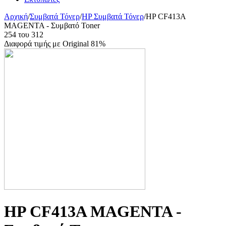
Αρχική
/
Συμβατά Τόνερ
/
HP Συμβατά Τόνερ
/
HP CF413A
MAGENTA - Συμβατό Toner
254
του
312
Διαφορά τιμής με Original 81%
HP CF413A MAGENTA -