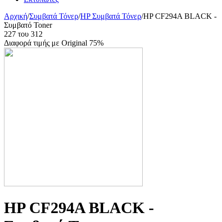
Αρχική
/
Συμβατά Τόνερ
/
HP Συμβατά Τόνερ
/
HP CF294A BLACK -
Συμβατό Toner
227
του
312
Διαφορά τιμής με Original 75%
HP CF294A BLACK -