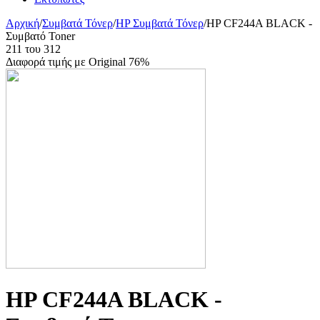
Αρχική
/
Συμβατά Τόνερ
/
HP Συμβατά Τόνερ
/
HP CF244A BLACK -
Συμβατό Toner
211
του
312
Διαφορά τιμής με Original 76%
HP CF244A BLACK -