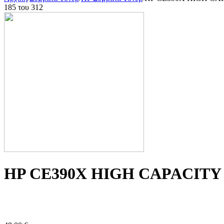
185
του
312
HP CE390X HIGH CAPACITY BL