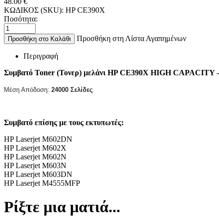
48.00
€
ΚΩΔΙΚΟΣ (SKU):
HP CE390X
Ποσότητα:
Προσθήκη στη Λίστα Αγαπημένων
Προσθήκη στο Καλάθι
Περιγραφή
Συμβατό Toner (Τονερ) μελάνι HP CE390X HIGH CAPACIT
Μέση Απόδοση:
24000 Σελίδες
Συμβατό επίσης με τους εκτυπωτές:
HP Laserjet M602DN
HP Laserjet M602X
HP Laserjet M602N
HP Laserjet M603N
HP Laserjet M603DN
HP Laserjet M4555MFP
Ρίξτε μια ματιά...