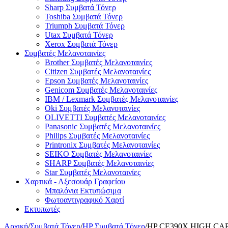
Sharp Συμβατά Τόνερ
Toshiba Συμβατά Τόνερ
Triumph Συμβατά Τόνερ
Utax Συμβατά Τόνερ
Xerox Συμβατά Τόνερ
Συμβατές Μελανοταινίες
Brother Συμβατές Μελανοταινίες
Citizen Συμβατές Μελανοταινίες
Epson Συμβατές Μελανοταινίες
Genicom Συμβατές Μελανοταινίες
IBM / Lexmark Συμβατές Μελανοταινίες
Oki Συμβατές Μελανοταινίες
OLIVETTI Συμβατές Μελανοταινίες
Panasonic Συμβατές Μελανοταινίες
Philips Συμβατές Μελανοταινίες
Printronix Συμβατές Μελανοταινίες
SEIKO Συμβατές Μελανοταινίες
SHARP Συμβατές Μελανοταινίες
Star Συμβατές Μελανοταινίες
Χαρτικά - Αξεσουάρ Γραφείου
Μπαλόνια Εκτυπώσιμα
Φωτοαντιγραφικό Χαρτί
Εκτυπωτές
Αρχική
/
Συμβατά Τόνερ
/
HP Συμβατά Τόνερ
/
HP CE390X HIGH CAPA