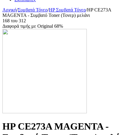
Αρχική
/
Συμβατά Τόνερ
/
HP Συμβατά Τόνερ
/
HP CE273A
MAGENTA - Συμβατό Toner (Τονερ) μελάνι
168
του
312
Διαφορά τιμής με Original 68%
HP CE273A MAGENTA -