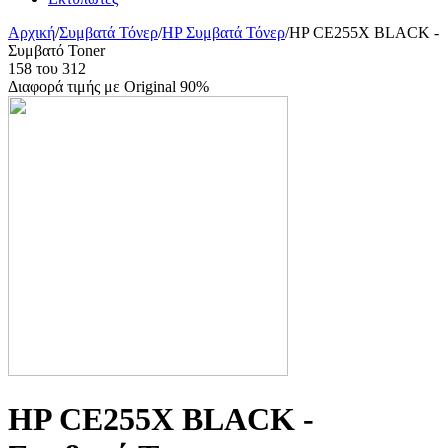
Αρχική
/
Συμβατά Τόνερ
/
HP Συμβατά Τόνερ
/
HP CE255X BLACK -
Συμβατό Toner
158
του
312
Διαφορά τιμής με Original 90%
HP CE255X BLACK -