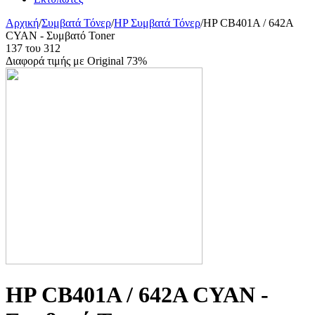
Αρχική
/
Συμβατά Τόνερ
/
HP Συμβατά Τόνερ
/
HP CB401A / 642A
CYAN - Συμβατό Toner
137
του
312
Διαφορά τιμής με Original 73%
HP CB401A / 642A CYAN -