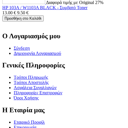
Διαφορά τιμής με Original 27%
HP 103A / W1103A BLACK - Συμβατό Toner
13.00
€
9.50
€
Προσθήκη στο Καλάθι
Ο Λογαριασμός μου
Σύνδεση
Δημιουργία Λογαριασμού
Γενικές Πληροφορίες
Τρόποι Πληρωμής
Τρόποι Αποστολής
Ασφάλεια Συναλλαγών
Πληροφορίες Επιστροφών
Όροι Χρήσης
Η Εταιρία μας
Εταιρικό Προφίλ
Επικοινωνία