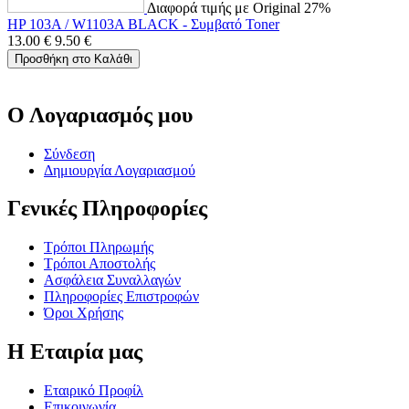
Διαφορά τιμής με Original 27%
HP 103A / W1103A BLACK - Συμβατό Toner
13.00
€
9.50
€
Προσθήκη στο Καλάθι
Ο Λογαριασμός μου
Σύνδεση
Δημιουργία Λογαριασμού
Γενικές Πληροφορίες
Τρόποι Πληρωμής
Τρόποι Αποστολής
Ασφάλεια Συναλλαγών
Πληροφορίες Επιστροφών
Όροι Χρήσης
Η Εταιρία μας
Εταιρικό Προφίλ
Επικοινωνία