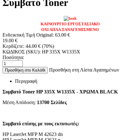
Συμβατό Toner
ΚΑΙΝΟΥΡΓΙΟ ΕΡΓΟΣΤΑΣΙΑΚΟ
ΟΧΙ ΑΠΛΑ ΞΑΝΑΓΕΜΙΣΜΕΝΟ
Ενδεικτική Τιμή Original:
63.00
€
19.00
€
Κερδίζετε:
44.00
€
(
70
%)
ΚΩΔΙΚΟΣ (SKU):
HP 335X W1335X
Ποσότητα:
Προσθήκη στη Λίστα Αγαπημένων
Προσθήκη στο Καλάθι
Περιγραφή
Συμβατό Toner HP 335X W1335X - ΧΡΩΜΑ BLACK
Μέση Απόδοση:
13700 Σελίδες
Συμβατό επίσης με τους εκτυπωτές:
HP LaserJet MFP M 42623 dn
HP LaserJet MFP M 42623 n