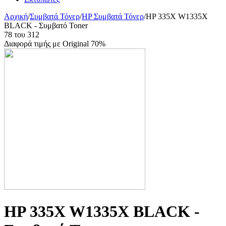
Αρχική
/
Συμβατά Τόνερ
/
HP Συμβατά Τόνερ
/
HP 335X W1335X
BLACK - Συμβατό Toner
78
του
312
Διαφορά τιμής με Original 70%
HP 335X W1335X BLACK -