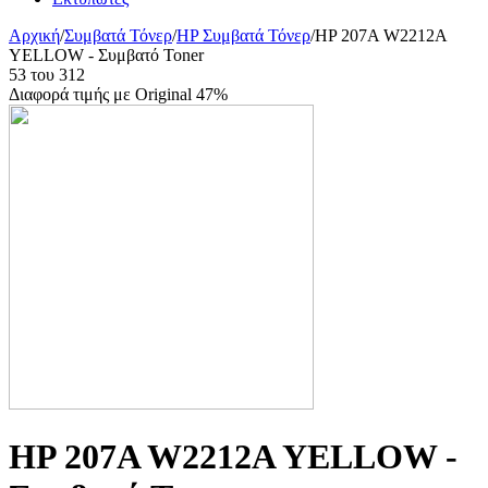
Αρχική
/
Συμβατά Τόνερ
/
HP Συμβατά Τόνερ
/
HP 207A W2212A
YELLOW - Συμβατό Toner
53
του
312
Διαφορά τιμής με Original 47%
HP 207A W2212A YELLOW -