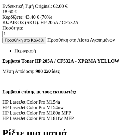
Ενδεικτική Τιμή Original:
62.00
€
18.60
€
Κερδίζετε:
43.40
€
(
70
%)
ΚΩΔΙΚΟΣ (SKU):
HP 205A / CF532A
Ποσότητα:
Προσθήκη στη Λίστα Αγαπημένων
Προσθήκη στο Καλάθι
Περιγραφή
Συμβατό Toner HP 205A / CF532A - ΧΡΩΜΑ YELLOW
Μέση Απόδοση:
900 Σελίδες
Συμβατό επίσης με τους εκτυπωτές:
HP LaserJet Color Pro M154a
HP LaserJet Color Pro M154nw
HP LaserJet Color Pro M180n MFP
HP LaserJet Color Pro M181fw MFP
Ρίξτε μια ματιά...