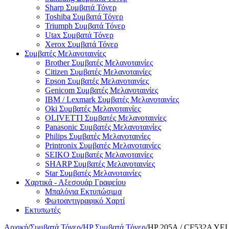
Sharp Συμβατά Τόνερ
Toshiba Συμβατά Τόνερ
Triumph Συμβατά Τόνερ
Utax Συμβατά Τόνερ
Xerox Συμβατά Τόνερ
Συμβατές Μελανοταινίες
Brother Συμβατές Μελανοταινίες
Citizen Συμβατές Μελανοταινίες
Epson Συμβατές Μελανοταινίες
Genicom Συμβατές Μελανοταινίες
IBM / Lexmark Συμβατές Μελανοταινίες
Oki Συμβατές Μελανοταινίες
OLIVETTI Συμβατές Μελανοταινίες
Panasonic Συμβατές Μελανοταινίες
Philips Συμβατές Μελανοταινίες
Printronix Συμβατές Μελανοταινίες
SEIKO Συμβατές Μελανοταινίες
SHARP Συμβατές Μελανοταινίες
Star Συμβατές Μελανοταινίες
Χαρτικά - Αξεσουάρ Γραφείου
Μπαλόνια Εκτυπώσιμα
Φωτοαντιγραφικό Χαρτί
Εκτυπωτές
Αρχική
/
Συμβατά Τόνερ
/
HP Συμβατά Τόνερ
/
HP 205A / CF532A YEL