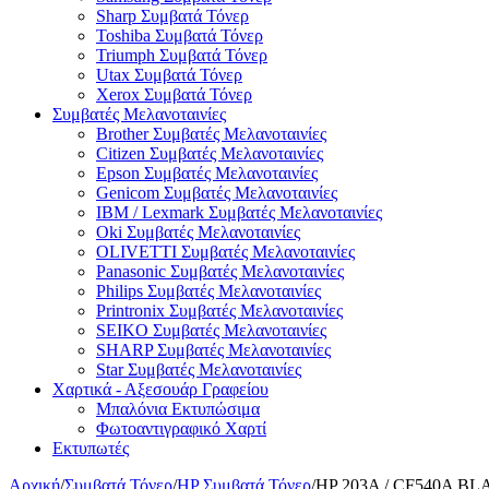
Sharp Συμβατά Τόνερ
Toshiba Συμβατά Τόνερ
Triumph Συμβατά Τόνερ
Utax Συμβατά Τόνερ
Xerox Συμβατά Τόνερ
Συμβατές Μελανοταινίες
Brother Συμβατές Μελανοταινίες
Citizen Συμβατές Μελανοταινίες
Epson Συμβατές Μελανοταινίες
Genicom Συμβατές Μελανοταινίες
IBM / Lexmark Συμβατές Μελανοταινίες
Oki Συμβατές Μελανοταινίες
OLIVETTI Συμβατές Μελανοταινίες
Panasonic Συμβατές Μελανοταινίες
Philips Συμβατές Μελανοταινίες
Printronix Συμβατές Μελανοταινίες
SEIKO Συμβατές Μελανοταινίες
SHARP Συμβατές Μελανοταινίες
Star Συμβατές Μελανοταινίες
Χαρτικά - Αξεσουάρ Γραφείου
Μπαλόνια Εκτυπώσιμα
Φωτοαντιγραφικό Χαρτί
Εκτυπωτές
Αρχική
/
Συμβατά Τόνερ
/
HP Συμβατά Τόνερ
/
HP 203A / CF540A BLA