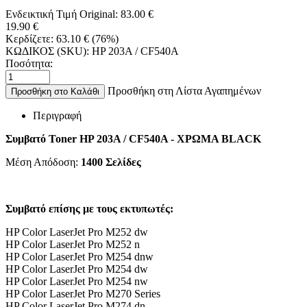
Ενδεικτική Τιμή Original:
83.00
€
19.90
€
Κερδίζετε:
63.10
€
(
76
%)
ΚΩΔΙΚΟΣ (SKU):
HP 203A / CF540A
Ποσότητα:
Προσθήκη στη Λίστα Αγαπημένων
Προσθήκη στο Καλάθι
Περιγραφή
Συμβατό Toner HP 203A / CF540A - ΧΡΩΜΑ BLACK
Μέση Απόδοση:
1400 Σελίδες
Συμβατό επίσης με τους εκτυπωτές:
HP Color LaserJet Pro M252 dw
HP Color LaserJet Pro M252 n
HP Color LaserJet Pro M254 dnw
HP Color LaserJet Pro M254 dw
HP Color LaserJet Pro M254 nw
HP Color LaserJet Pro M270 Series
HP Color LaserJet Pro M274 dn