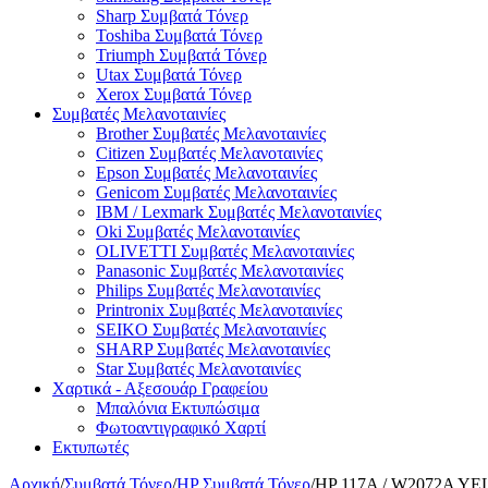
Sharp Συμβατά Τόνερ
Toshiba Συμβατά Τόνερ
Triumph Συμβατά Τόνερ
Utax Συμβατά Τόνερ
Xerox Συμβατά Τόνερ
Συμβατές Μελανοταινίες
Brother Συμβατές Μελανοταινίες
Citizen Συμβατές Μελανοταινίες
Epson Συμβατές Μελανοταινίες
Genicom Συμβατές Μελανοταινίες
IBM / Lexmark Συμβατές Μελανοταινίες
Oki Συμβατές Μελανοταινίες
OLIVETTI Συμβατές Μελανοταινίες
Panasonic Συμβατές Μελανοταινίες
Philips Συμβατές Μελανοταινίες
Printronix Συμβατές Μελανοταινίες
SEIKO Συμβατές Μελανοταινίες
SHARP Συμβατές Μελανοταινίες
Star Συμβατές Μελανοταινίες
Χαρτικά - Αξεσουάρ Γραφείου
Μπαλόνια Εκτυπώσιμα
Φωτοαντιγραφικό Χαρτί
Εκτυπωτές
Αρχική
/
Συμβατά Τόνερ
/
HP Συμβατά Τόνερ
/
HP 117A / W2072A YEL