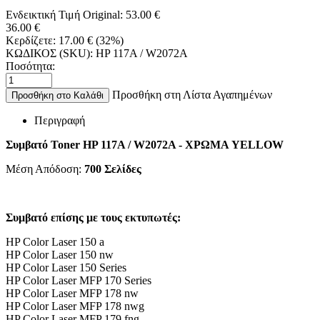
Ενδεικτική Τιμή Original:
53.00
€
36.00
€
Κερδίζετε:
17.00
€
(
32
%)
ΚΩΔΙΚΟΣ (SKU):
HP 117A / W2072A
Ποσότητα:
Προσθήκη στη Λίστα Αγαπημένων
Προσθήκη στο Καλάθι
Περιγραφή
Συμβατό Toner HP 117A / W2072A - ΧΡΩΜΑ YELLOW
Μέση Απόδοση:
700 Σελίδες
Συμβατό επίσης με τους εκτυπωτές:
HP Color Laser 150 a
HP Color Laser 150 nw
HP Color Laser 150 Series
HP Color Laser MFP 170 Series
HP Color Laser MFP 178 nw
HP Color Laser MFP 178 nwg
HP Color Laser MFP 179 fng