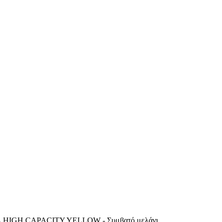
 HIGH CAPACITY YELLOW - Συμβατό μελάνι