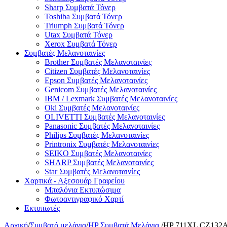
Sharp Συμβατά Τόνερ
Toshiba Συμβατά Τόνερ
Triumph Συμβατά Τόνερ
Utax Συμβατά Τόνερ
Xerox Συμβατά Τόνερ
Συμβατές Μελανοταινίες
Brother Συμβατές Μελανοταινίες
Citizen Συμβατές Μελανοταινίες
Epson Συμβατές Μελανοταινίες
Genicom Συμβατές Μελανοταινίες
IBM / Lexmark Συμβατές Μελανοταινίες
Oki Συμβατές Μελανοταινίες
OLIVETTI Συμβατές Μελανοταινίες
Panasonic Συμβατές Μελανοταινίες
Philips Συμβατές Μελανοταινίες
Printronix Συμβατές Μελανοταινίες
SEIKO Συμβατές Μελανοταινίες
SHARP Συμβατές Μελανοταινίες
Star Συμβατές Μελανοταινίες
Χαρτικά - Αξεσουάρ Γραφείου
Μπαλόνια Εκτυπώσιμα
Φωτοαντιγραφικό Χαρτί
Εκτυπωτές
Αρχική
/
Συμβατά μελάνια
/
HP Συμβατά Μελάνια
/
HP 711XL CZ132A