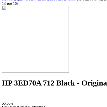
13
του
163
HP 3ED70A 712 Black - Οrigina
55.00
€