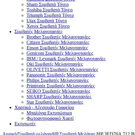
Sharp Συμβατά Τόνερ
Toshiba Συμβατά Τόνερ
Triumph Συμβατά Τόνερ
Utax Συμβατά Τόνερ
Xerox Συμβατά Τόνερ
Συμβατές Μελανοταινίες
Brother Συμβατές Μελανοταινίες
Citizen Συμβατές Μελανοταινίες
Epson Συμβατές Μελανοταινίες
Genicom Συμβατές Μελανοταινίες
IBM / Lexmark Συμβατές Μελανοταινίες
Oki Συμβατές Μελανοταινίες
OLIVETTI Συμβατές Μελανοταινίες
Panasonic Συμβατές Μελανοταινίες
Philips Συμβατές Μελανοταινίες
Printronix Συμβατές Μελανοταινίες
SEIKO Συμβατές Μελανοταινίες
SHARP Συμβατές Μελανοταινίες
Star Συμβατές Μελανοταινίες
Χαρτικά - Αξεσουάρ Γραφείου
Μπαλόνια Εκτυπώσιμα
Φωτοαντιγραφικό Χαρτί
Εκτυπωτές
Αρχική
/
Συμβατά μελάνια
/
HP Συμβατά Μελάνια
/
HP 3ED70A 712 Bla