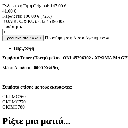
Ενδεικτική Τιμή Original:
147.00
€
41.00
€
Κερδίζετε:
106.00
€
(
72
%)
ΚΩΔΙΚΟΣ (SKU):
Oki 45396302
Ποσότητα:
Προσθήκη στη Λίστα Αγαπημένων
Προσθήκη στο Καλάθι
Περιγραφή
Συμβατό Toner (Τονερ) μελάνι OKI 45396302 - ΧΡΩΜΑ MAG
Μέση Απόδοση:
6000
Σελίδες
Συμβατό επίσης με τους εκτυπωτές:
OKI MC760
OKI MC770
OKIMC780
Ρίξτε μια ματιά...