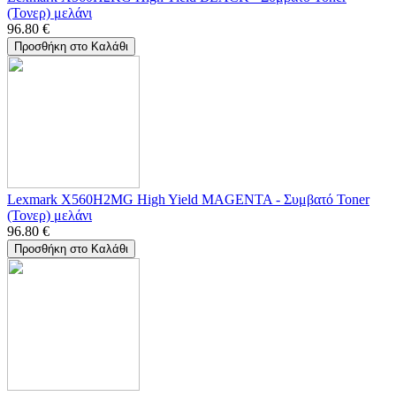
(Τονερ) μελάνι
96.80
€
Προσθήκη στο Καλάθι
Lexmark X560H2MG High Yield MAGENTA - Συμβατό Toner
(Τονερ) μελάνι
96.80
€
Προσθήκη στο Καλάθι