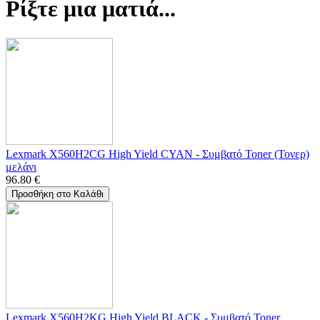
Ρίξτε μια ματιά...
Lexmark X560H2CG High Yield CYAN - Συμβατό Toner (Τονερ)
μελάνι
96.80
€
Προσθήκη στο Καλάθι
Lexmark X560H2KG High Yield BLACK - Συμβατό Toner