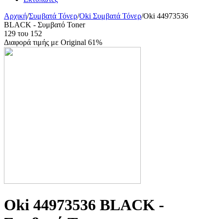
Αρχική
/
Συμβατά Τόνερ
/
Oki Συμβατά Τόνερ
/
Oki 44973536
BLACK - Συμβατό Toner
129
του
152
Διαφορά τιμής με Original 61%
Oki 44973536 BLACK -