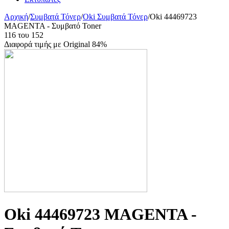
Αρχική
/
Συμβατά Τόνερ
/
Oki Συμβατά Τόνερ
/
Oki 44469723
MAGENTA - Συμβατό Toner
116
του
152
Διαφορά τιμής με Original 84%
Oki 44469723 MAGENTA -