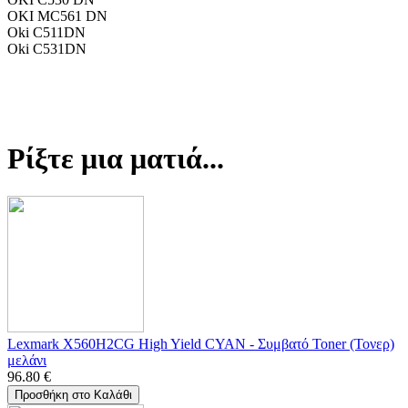
OKI MC561 DN
Oki C511DN
Oki C531DN
Ρίξτε μια ματιά...
Lexmark X560H2CG High Yield CYAN - Συμβατό Toner (Τονερ)
μελάνι
96.80
€
Προσθήκη στο Καλάθι