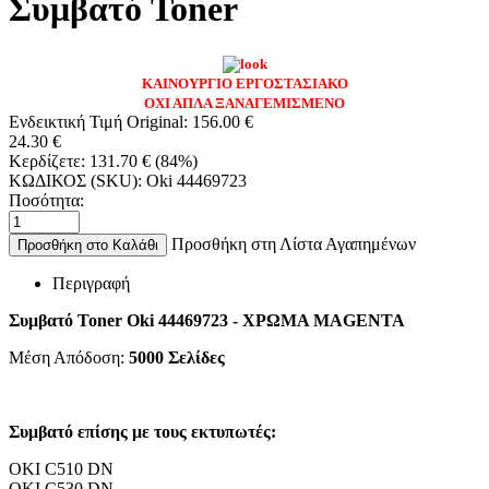
Συμβατό Toner
ΚΑΙΝΟΥΡΓΙΟ ΕΡΓΟΣΤΑΣΙΑΚΟ
ΟΧΙ ΑΠΛΑ ΞΑΝΑΓΕΜΙΣΜΕΝΟ
Ενδεικτική Τιμή Original:
156.00
€
24.30
€
Κερδίζετε:
131.70
€
(
84
%)
ΚΩΔΙΚΟΣ (SKU):
Oki 44469723
Ποσότητα:
Προσθήκη στη Λίστα Αγαπημένων
Προσθήκη στο Καλάθι
Περιγραφή
Συμβατό Toner Oki 44469723 - ΧΡΩΜΑ MAGENTA
Μέση Απόδοση:
5000
Σελίδες
Συμβατό επίσης με τους εκτυπωτές:
OKI C510 DN
OKI C530 DN