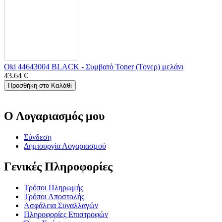
Oki 44643004 BLACK - Συμβατό Toner (Τονερ) μελάνι
43.64
€
Προσθήκη στο Καλάθι
Ο Λογαριασμός μου
Σύνδεση
Δημιουργία Λογαριασμού
Γενικές Πληροφορίες
Τρόποι Πληρωμής
Τρόποι Αποστολής
Ασφάλεια Συναλλαγών
Πληροφορίες Επιστροφών