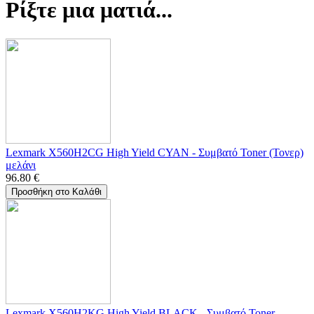
Ρίξτε μια ματιά...
Lexmark X560H2CG High Yield CYAN - Συμβατό Toner (Τονερ)
μελάνι
96.80
€
Προσθήκη στο Καλάθι
Lexmark X560H2KG High Yield BLACK - Συμβατό Toner