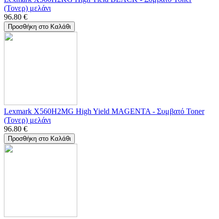
(Τονερ) μελάνι
96.80
€
Προσθήκη στο Καλάθι
Lexmark X560H2MG High Yield MAGENTA - Συμβατό Toner
(Τονερ) μελάνι
96.80
€
Προσθήκη στο Καλάθι