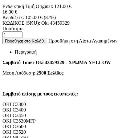
Ενδεικτική Τιμή Original:
121.00
€
16.00
€
Κερδίζετε:
105.00
€
(
87
%)
ΚΩΔΙΚΟΣ (SKU):
Oki 43459329
Ποσότητα:
Προσθήκη στη Λίστα Αγαπημένων
Προσθήκη στο Καλάθι
Περιγραφή
Συμβατό Toner Oki 43459329 - ΧΡΩΜΑ YELLOW
Μέση Απόδοση:
2500
Σελίδες
Συμβατό επίσης με τους εκτυπωτές:
OKI C3300
OKI C3400
OKI C3450
OKI C3530MFP
OKI C3600
OKI C3520
OKI MC350