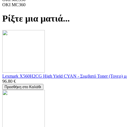
OKI MC360
Ρίξτε μια ματιά...
Lexmark X560H2CG High Yield CYAN - Συμβατό Toner (Τονερ) μ
96.80
€
Προσθήκη στο Καλάθι