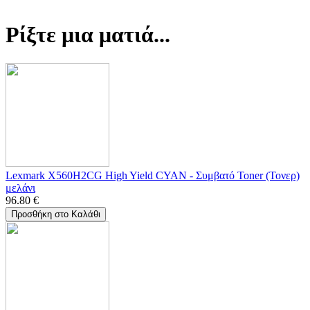
Ρίξτε μια ματιά...
Lexmark X560H2CG High Yield CYAN - Συμβατό Toner (Τονερ)
μελάνι
96.80
€
Προσθήκη στο Καλάθι