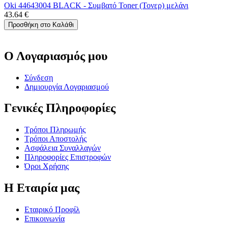
Oki 44643004 BLACK - Συμβατό Toner (Τονερ) μελάνι
43.64
€
Προσθήκη στο Καλάθι
Ο Λογαριασμός μου
Σύνδεση
Δημιουργία Λογαριασμού
Γενικές Πληροφορίες
Τρόποι Πληρωμής
Τρόποι Αποστολής
Ασφάλεια Συναλλαγών
Πληροφορίες Επιστροφών
Όροι Χρήσης
Η Εταιρία μας
Εταιρικό Προφίλ
Επικοινωνία