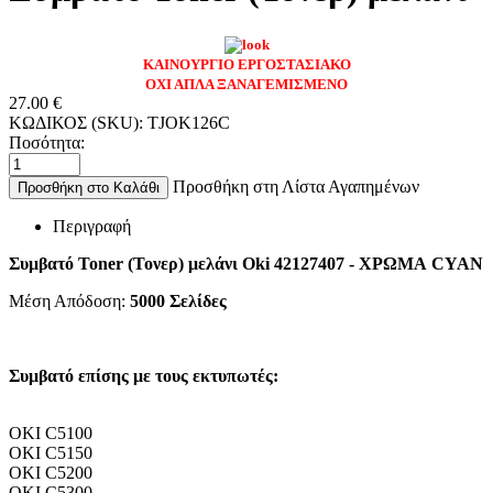
ΚΑΙΝΟΥΡΓΙΟ ΕΡΓΟΣΤΑΣΙΑΚΟ
ΟΧΙ ΑΠΛΑ ΞΑΝΑΓΕΜΙΣΜΕΝΟ
27.00
€
ΚΩΔΙΚΟΣ (SKU):
TJOK126C
Ποσότητα:
Προσθήκη στη Λίστα Αγαπημένων
Προσθήκη στο Καλάθι
Περιγραφή
Συμβατό Toner (Τονερ) μελάνι Oki 42127407
- ΧΡΩΜΑ CYAN
Μέση Απόδοση:
5000
Σελίδες
Συμβατό επίσης με τους εκτυπωτές:
OKI C5100
OKI C5150
OKI C5200
OKI C5300