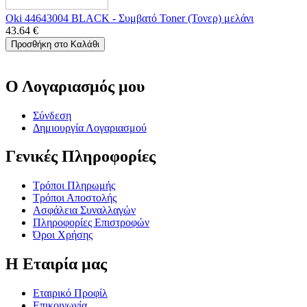
Oki 44643004 BLACK - Συμβατό Toner (Τονερ) μελάνι
43.64
€
Προσθήκη στο Καλάθι
Ο Λογαριασμός μου
Σύνδεση
Δημιουργία Λογαριασμού
Γενικές Πληροφορίες
Τρόποι Πληρωμής
Τρόποι Αποστολής
Ασφάλεια Συναλλαγών
Πληροφορίες Επιστροφών
Όροι Χρήσης
Η Εταιρία μας
Εταιρικό Προφίλ
Επικοινωνία