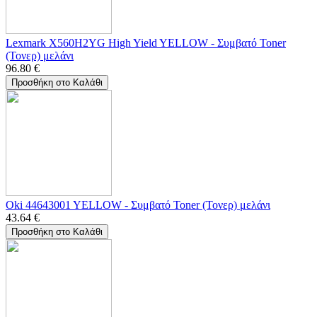
Lexmark X560H2YG High Yield YELLOW - Συμβατό Toner
(Τονερ) μελάνι
96.80
€
Προσθήκη στο Καλάθι
Oki 44643001 YELLOW - Συμβατό Toner (Τονερ) μελάνι
43.64
€
Προσθήκη στο Καλάθι