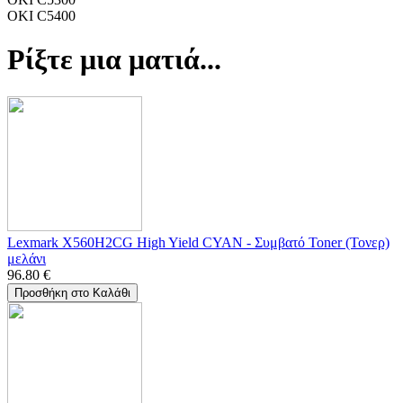
OKI C5400
Ρίξτε μια ματιά...
Lexmark X560H2CG High Yield CYAN - Συμβατό Toner (Τονερ)
μελάνι
96.80
€
Προσθήκη στο Καλάθι