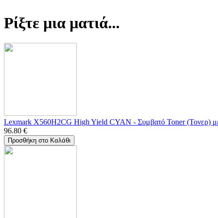
Ρίξτε μια ματιά...
Lexmark X560H2CG High Yield CYAN - Συμβατό Toner (Τονερ) μ
96.80
€
Προσθήκη στο Καλάθι