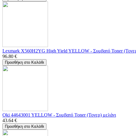
Lexmark X560H2YG High Yield YELLOW - Συμβατό Toner (Τονερ
96.80
€
Προσθήκη στο Καλάθι
Oki 44643001 YELLOW - Συμβατό Toner (Τονερ) μελάνι
43.64
€
Προσθήκη στο Καλάθι