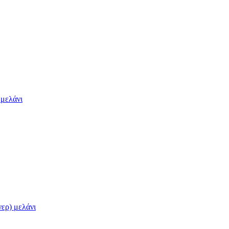
μελάνι
ερ) μελάνι