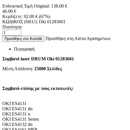
Ενδεικτική Τιμή Original:
138.00
€
46.00
€
Κερδίζετε:
92.00
€
(
67
%)
ΚΩΔΙΚΟΣ (SKU):
Oki 01283601
Ποσότητα:
Προσθήκη στη Λίστα Αγαπημένων
Προσθήκη στο Καλάθι
Περιγραφή
Συμβατό laser DRUM
Oki 01283601
Μέση Απόδοση:
25000
Σελίδες
Συμβατό επίσης με τους εκτυπωτές:
OKI ES4131
OKI ES4131 dn
OKI ES4131 n
OKI ES4131 Series
OKI ES4132 dn
OKI ES4161 MFP