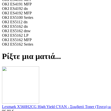
OKI ES4191 MFP
OKI ES4192 dn
OKI ES4192 MFP
OKI ES5100 Series
OKI ES5112 dn
OKI ES5162 dn
OKI ES5162 dnw
OKI ES5162 LP
OKI ES5162 MFP
OKI ES5162 Series
Ρίξτε μια ματιά...
Lexmark X560H2CG High Yield CYAN - Συμβατό Toner (Τονερ) μ