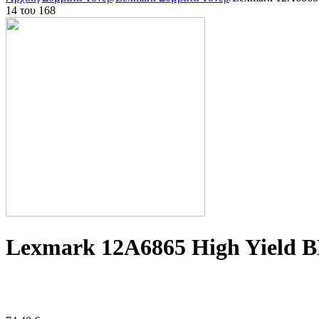
14
του
168
Lexmark 12A6865 High Yield B