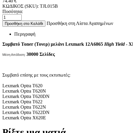
74.40
€
ΚΩΔΙΚΟΣ (SKU):
TJL015B
Ποσότητα:
Προσθήκη στη Λίστα Αγαπημένων
Προσθήκη στο Καλάθι
Περιγραφή
Συμβατό Toner (Τονερ) μελάνι Lexmark 12A6865
High Yield
- 
30000
Σελίδες
Μέση Απόδοση:
Συμβατό επίσης με τους εκτυπωτές:
Lexmark Optra T620
Lexmark Optra T620N
Lexmark Optra T620DN
Lexmark Optra T622
Lexmark Optra T622N
Lexmark Optra T622DN
Lexmark Optra X620E
Ρίξτε μια ματιά...