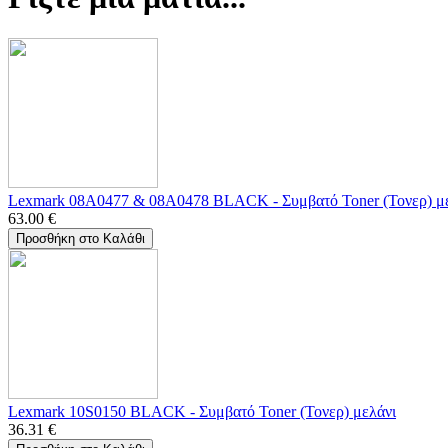
Lexmark 08A0477 & 08A0478 BLACK - Συμβατό Toner (Τονερ) μ
63.00
€
Προσθήκη στο Καλάθι
Lexmark 10S0150 BLACK - Συμβατό Toner (Τονερ) μελάνι
36.31
€