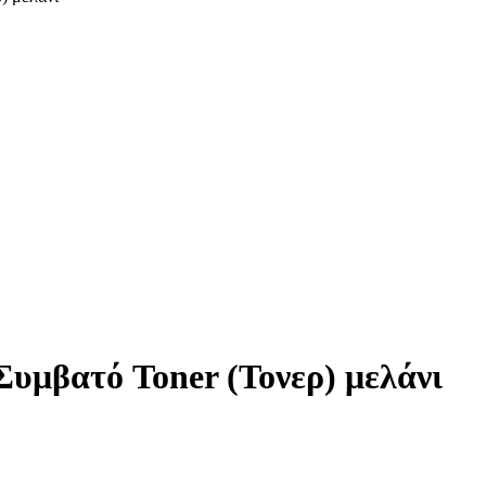
υμβατό Toner (Τονερ) μελάνι