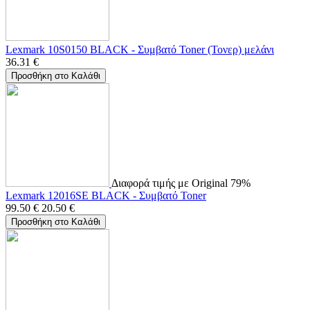
Lexmark 10S0150 BLACK - Συμβατό Toner (Τονερ) μελάνι
36.31
€
Προσθήκη στο Καλάθι
Διαφορά τιμής με Original 79%
Lexmark 12016SE BLACK - Συμβατό Toner
99.50
€
20.50
€
Προσθήκη στο Καλάθι