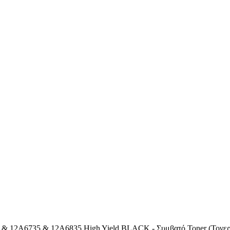
& 12A6735 & 12A6835 High Yield BLACK - Συμβατό Toner (Τονερ