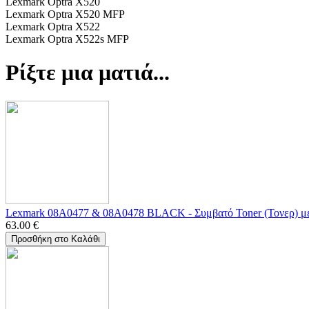
Lexmark Optra X520
Lexmark Optra X520 MFP
Lexmark Optra X522
Lexmark Optra X522s MFP
Ρίξτε μια ματιά...
Lexmark 08A0477 & 08A0478 BLACK - Συμβατό Toner (Τονερ) μ
63.00
€
Προσθήκη στο Καλάθι