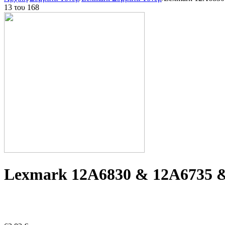
13
του
168
Lexmark 12A6830 & 12A6735 & 