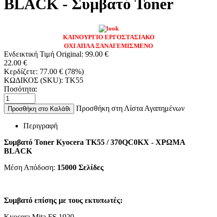
BLACK - Συμβατό Toner
ΚΑΙΝΟΥΡΓΙΟ ΕΡΓΟΣΤΑΣΙΑΚΟ
ΟΧΙ ΑΠΛΑ ΞΑΝΑΓΕΜΙΣΜΕΝΟ
Ενδεικτική Τιμή Original:
99.00
€
22.00
€
Κερδίζετε:
77.00
€
(
78
%)
ΚΩΔΙΚΟΣ (SKU):
TK55
Ποσότητα:
Προσθήκη στη Λίστα Αγαπημένων
Προσθήκη στο Καλάθι
Περιγραφή
Συμβατό Toner Kyocera TK55 / 370QC0KX - ΧΡΩΜΑ
BLACK
Μέση Απόδοση:
15000 Σελίδες
Συμβατό επίσης με τους εκτυπωτές:
Kyocera Mita FS 1920