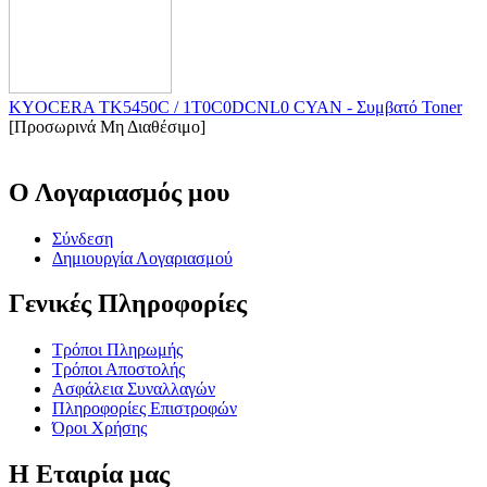
KYOCERA TK5450C / 1T0C0DCNL0 CYAN - Συμβατό Toner
[Προσωρινά Μη Διαθέσιμο]
Ο Λογαριασμός μου
Σύνδεση
Δημιουργία Λογαριασμού
Γενικές Πληροφορίες
Τρόποι Πληρωμής
Τρόποι Αποστολής
Ασφάλεια Συναλλαγών
Πληροφορίες Επιστροφών
Όροι Χρήσης
Η Εταιρία μας