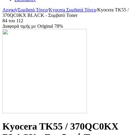
Αρχική
/
Συμβατά Τόνερ
/
Kyocera Συμβατά Τόνερ
/
Kyocera TK55 /
370QC0KX BLACK - Συμβατό Toner
84
του
112
Διαφορά τιμής με Original 78%
Kyocera TK55 / 370QC0KX