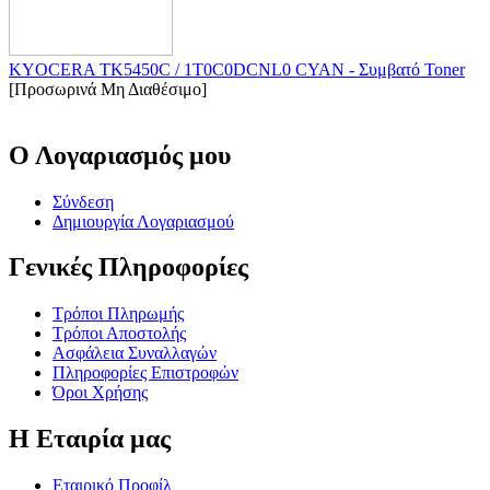
KYOCERA TK5450C / 1T0C0DCNL0 CYAN - Συμβατό Toner
[Προσωρινά Μη Διαθέσιμο]
Ο Λογαριασμός μου
Σύνδεση
Δημιουργία Λογαριασμού
Γενικές Πληροφορίες
Τρόποι Πληρωμής
Τρόποι Αποστολής
Ασφάλεια Συναλλαγών
Πληροφορίες Επιστροφών
Όροι Χρήσης
Η Εταιρία μας
Εταιρικό Προφίλ