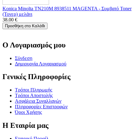
Konica Minolta TN210M 8938511 MAGENTA - Συμβατό Toner
(Τονερ) μελάνι
38.00
€
Προσθήκη στο Καλάθι
Ο Λογαριασμός μου
Σύνδεση
Δημιουργία Λογαριασμού
Γενικές Πληροφορίες
Τρόποι Πληρωμής
Τρόποι Αποστολής
Ασφάλεια Συναλλαγών
Πληροφορίες Επιστροφών
Όροι Χρήσης
Η Εταιρία μας
Εταιρικό Προφίλ