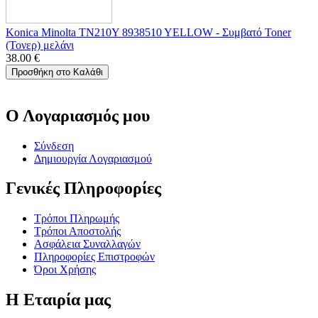
Konica Minolta TN210Y 8938510 YELLOW - Συμβατό Toner
(Τονερ) μελάνι
38.00
€
Προσθήκη στο Καλάθι
Ο Λογαριασμός μου
Σύνδεση
Δημιουργία Λογαριασμού
Γενικές Πληροφορίες
Τρόποι Πληρωμής
Τρόποι Αποστολής
Ασφάλεια Συναλλαγών
Πληροφορίες Επιστροφών
Όροι Χρήσης
Η Εταιρία μας