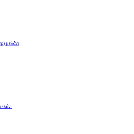
ρ) μελάνι
μελάνι