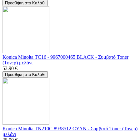
Προσθήκη στο Καλάθι
Konica Minolta TC16 - 9967000465 BLACK - Συμβατό Toner
(Τονερ) μελάνι
53.90
€
Προσθήκη στο Καλάθι
Konica Minolta TN210C 8938512 CYAN - Συμβατό Toner (Τονερ)
μελάνι
38.00
€