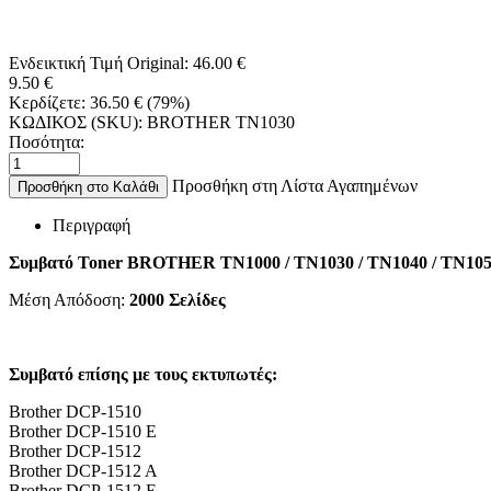
Ενδεικτική Τιμή Original:
46.00
€
9.50
€
Κερδίζετε:
36.50
€
(
79
%)
ΚΩΔΙΚΟΣ (SKU):
BROTHER TN1030
Ποσότητα:
Προσθήκη στη Λίστα Αγαπημένων
Προσθήκη στο Καλάθι
Περιγραφή
Συμβατό Toner
BROTHER TN1000 / TN1030 / TN1040 / TN105
Μέση Απόδοση:
2000
Σελίδες
Συμβατό επίσης με τους εκτυπωτές:
Brother DCP-1510
Brother DCP-1510 E
Brother DCP-1512
Brother DCP-1512 A
Brother DCP-1512 E