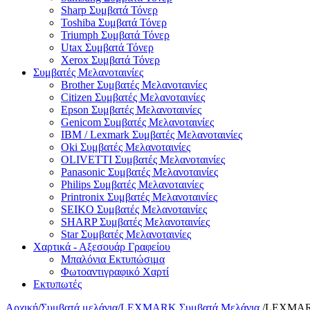
Sharp Συμβατά Τόνερ
Toshiba Συμβατά Τόνερ
Triumph Συμβατά Τόνερ
Utax Συμβατά Τόνερ
Xerox Συμβατά Τόνερ
Συμβατές Μελανοταινίες
Brother Συμβατές Μελανοταινίες
Citizen Συμβατές Μελανοταινίες
Epson Συμβατές Μελανοταινίες
Genicom Συμβατές Μελανοταινίες
IBM / Lexmark Συμβατές Μελανοταινίες
Oki Συμβατές Μελανοταινίες
OLIVETTI Συμβατές Μελανοταινίες
Panasonic Συμβατές Μελανοταινίες
Philips Συμβατές Μελανοταινίες
Printronix Συμβατές Μελανοταινίες
SEIKO Συμβατές Μελανοταινίες
SHARP Συμβατές Μελανοταινίες
Star Συμβατές Μελανοταινίες
Χαρτικά - Αξεσουάρ Γραφείου
Μπαλόνια Εκτυπώσιμα
Φωτοαντιγραφικό Χαρτί
Εκτυπωτές
Αρχική
/
Συμβατά μελάνια
/
LEXMARK Συμβατά Μελάνια
/
LEXMARK