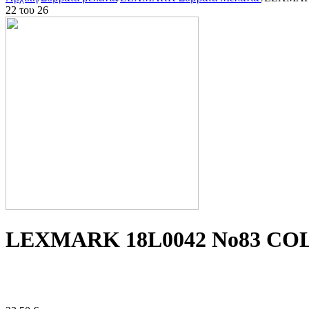
22
του
26
LEXMARK 18L0042 No83 COLO