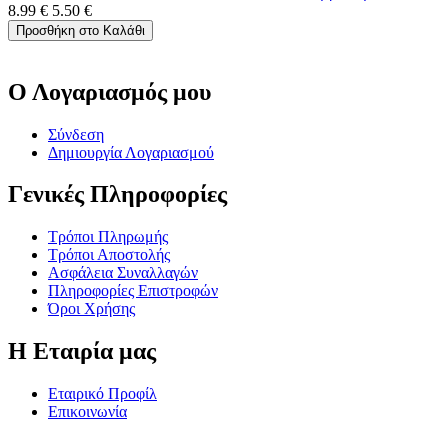
8.99
€
5.50
€
Προσθήκη στο Καλάθι
Ο Λογαριασμός μου
Σύνδεση
Δημιουργία Λογαριασμού
Γενικές Πληροφορίες
Τρόποι Πληρωμής
Τρόποι Αποστολής
Ασφάλεια Συναλλαγών
Πληροφορίες Επιστροφών
Όροι Χρήσης
Η Εταιρία μας
Εταιρικό Προφίλ
Επικοινωνία