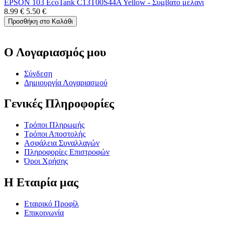
EPSON 103 EcoTank C13T00S44A Yellow - Συμβατο μελανι
8.99
€
5.50
€
Προσθήκη στο Καλάθι
Ο Λογαριασμός μου
Σύνδεση
Δημιουργία Λογαριασμού
Γενικές Πληροφορίες
Τρόποι Πληρωμής
Τρόποι Αποστολής
Ασφάλεια Συναλλαγών
Πληροφορίες Επιστροφών
Όροι Χρήσης
Η Εταιρία μας
Εταιρικό Προφίλ
Επικοινωνία